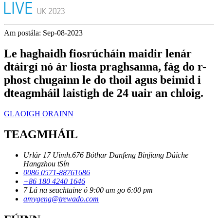
Am postála: Sep-08-2023
Le haghaidh fiosrúcháin maidir lenár
dtáirgí nó ár liosta praghsanna, fág do r-
phost chugainn le do thoil agus beimid i
dteagmháil laistigh de 24 uair an chloig.
GLAOIGH ORAINN
TEAGMHÁIL
Urlár 17 Uimh.676 Bóthar Danfeng Binjiang Dúiche
Hangzhou tSín
0086 0571-88761686
+86 180 4240 1646
7 Lá na seachtaine ó 9:00 am go 6:00 pm
amygeng@trewado.com