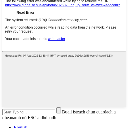
Buail isteach chun cuardach a
dhéanamh nó ESC a dhúnadh
English