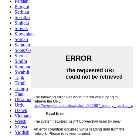
Persian
Punjabi
Serbian
Sesotho
Sinhala
Slovak
Slovenian
Somali
Samoan
Scots Gaelic
Shona
Sindhi
Sundanese
Swahili
Tajik
Tamil
Telugu
Thai
Ukrainian
Urdu
Uzbek
Vietnamese
Welsh
Xhosa
Yiddish