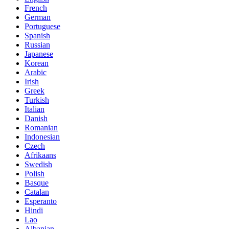
French
German
Portuguese
Spanish
Russian
Japanese
Korean
Arabic
Irish
Greek
Turkish
Italian
Danish
Romanian
Indonesian
Czech
Afrikaans
Swedish
Polish
Basque
Catalan
Esperanto
Hindi
Lao
Albanian