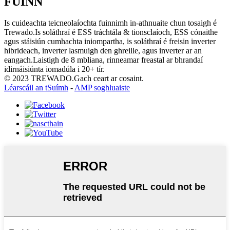
FÚINN
Is cuideachta teicneolaíochta fuinnimh in-athnuaite chun tosaigh é
Trewado.Is soláthraí é ESS tráchtála & tionsclaíoch, ESS cónaithe
agus stáisiún cumhachta iniompartha, is soláthraí é freisin inverter
hibrideach, inverter lasmuigh den ghreille, agus inverter ar an
eangach.Laistigh de 8 mbliana, rinneamar freastal ar bhrandaí
idirnáisiúnta iomadúla i 20+ tír.
© 2023 TREWADO.Gach ceart ar cosaint.
Léarscáil an tSuímh
-
AMP soghluaiste