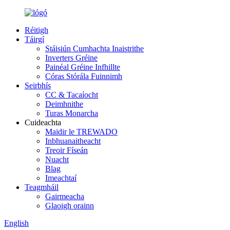
Réitigh
Táirgí
Stáisiún Cumhachta Inaistrithe
Inverters Gréine
Painéal Gréine Infhillte
Córas Stórála Fuinnimh
Seirbhís
CC & Tacaíocht
Deimhnithe
Turas Monarcha
Cuideachta
Maidir le TREWADO
Inbhuanaitheacht
Treoir Físeán
Nuacht
Blag
Imeachtaí
Teagmháil
Gairmeacha
Glaoigh orainn
English